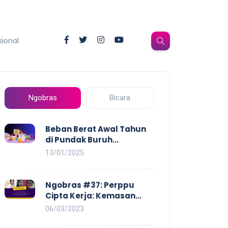
sional
Ngobras
Bicara
Beban Berat Awal Tahun
di Pundak Buruh
Perempuan: Kenaikan
13/01/2025
Harga yang Mencekik,
Ancaman PHK yang
Membayangi dan
Ngobras #37: Perppu
Eksploitasi di Dunia Kerja
Cipta Kerja: Kemasan
Baru UU Cipta Kerja yang
06/03/2023
Semakin Merugikan Buruh