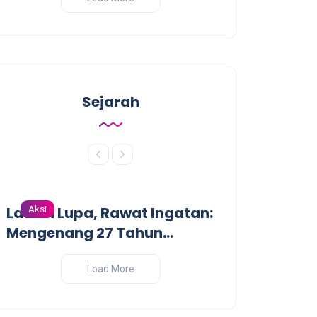
Sejarah
Lawan Lupa, Rawat Ingatan:
Dari Garis De
Aksi
Aksi
Mengenang 27 Tahun
Pandangan Kr
Tragedi Pembantaian
Perang India-
Massal oleh Militer
Load More
Indonesia di Biak, Papua