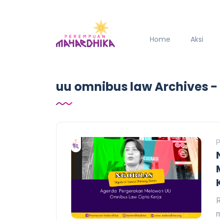
Home
Aksi
uu omnibus law Archives 
P
R
m