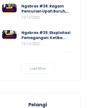
Ngobras #36: Ragam
Pencurian Upah Buruh,
Mulai Dari No Work No Pay
12/12/2022
Hingga Skorsing
Ngobras #35: Eksploitasi
Pemagangan: Ketika
Instituasi Pendidikan
12/12/2022
Tunduk pada Hilir Industri
Load More
Pelangi