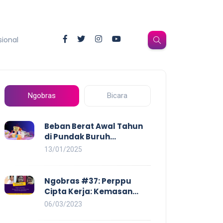
sional
Ngobras
Bicara
Beban Berat Awal Tahun
di Pundak Buruh
Perempuan: Kenaikan
13/01/2025
Harga yang Mencekik,
Ancaman PHK yang
Membayangi dan
Ngobras #37: Perppu
Eksploitasi di Dunia Kerja
Cipta Kerja: Kemasan
Baru UU Cipta Kerja yang
06/03/2023
Semakin Merugikan Buruh