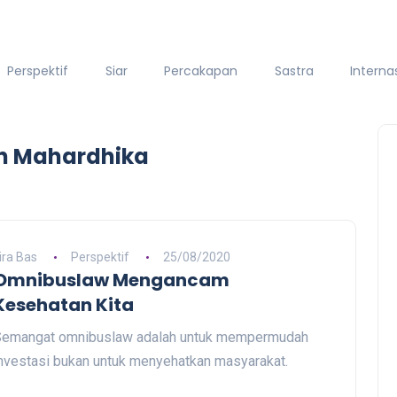
Perspektif
Siar
Percakapan
Sastra
Interna
an Mahardhika
ira Bas
Perspektif
25/08/2020
Omnibuslaw Mengancam
Kesehatan Kita
Semangat omnibuslaw adalah untuk mempermudah
nvestasi bukan untuk menyehatkan masyarakat.