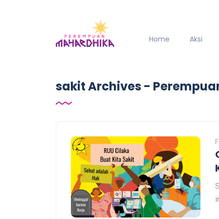
Home
Aksi
sakit Archives - Perempu
F
i