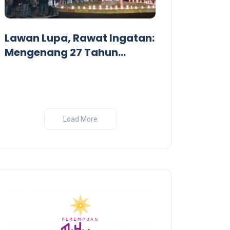
Dari Garis De
Pandangan Kr
Lawan Lupa, Rawat Ingatan:
Perang India-
Mengenang 27 Tahun
Tragedi Pembantaian
Massal oleh Militer
Indonesia di Biak, Papua
Load More