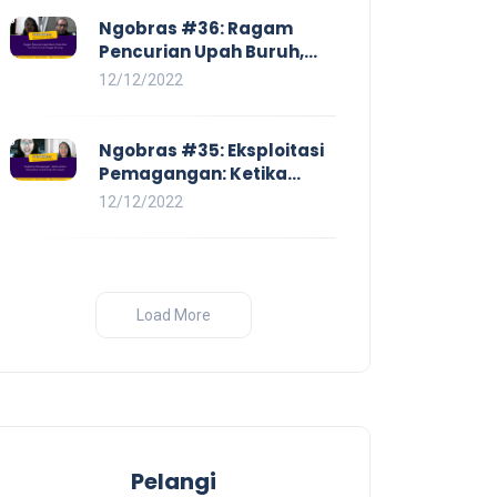
Ngobras #36: Ragam
Pencurian Upah Buruh,
Mulai Dari No Work No Pay
12/12/2022
Hingga Skorsing
Ngobras #35: Eksploitasi
Pemagangan: Ketika
Instituasi Pendidikan
12/12/2022
Tunduk pada Hilir Industri
Load More
Pelangi