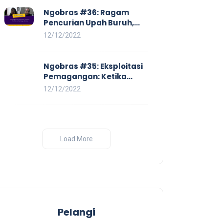
Ngobras #36: Ragam
Pencurian Upah Buruh,
Mulai Dari No Work No Pay
12/12/2022
Hingga Skorsing
Ngobras #35: Eksploitasi
Pemagangan: Ketika
Instituasi Pendidikan
12/12/2022
Tunduk pada Hilir Industri
Load More
Pelangi