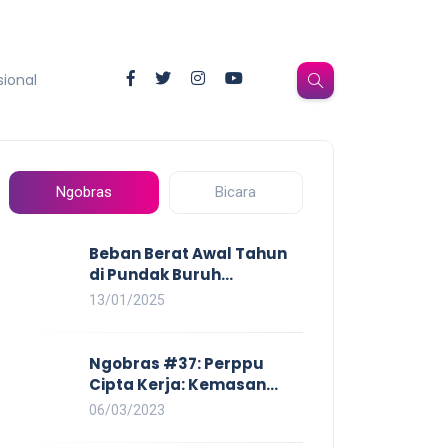
sional
Ngobras
Bicara
Beban Berat Awal Tahun
di Pundak Buruh
Perempuan: Kenaikan
13/01/2025
Harga yang Mencekik,
Ancaman PHK yang
Membayangi dan
Ngobras #37: Perppu
Eksploitasi di Dunia Kerja
Cipta Kerja: Kemasan
Baru UU Cipta Kerja yang
06/03/2023
Semakin Merugikan Buruh