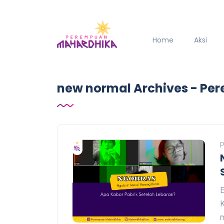
Home
Aksi
new normal Archives - P
P
E
K
m