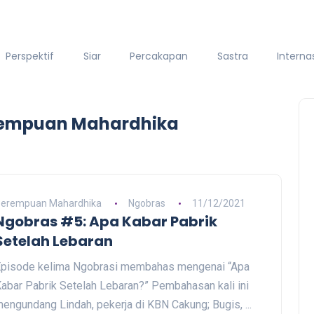
Perspektif
Siar
Percakapan
Sastra
Interna
erempuan Mahardhika
erempuan Mahardhika
Ngobras
11/12/2021
Ngobras #5: Apa Kabar Pabrik
Setelah Lebaran
pisode kelima Ngobrasi membahas mengenai “Apa
abar Pabrik Setelah Lebaran?” Pembahasan kali ini
engundang Lindah, pekerja di KBN Cakung; Bugis, ...