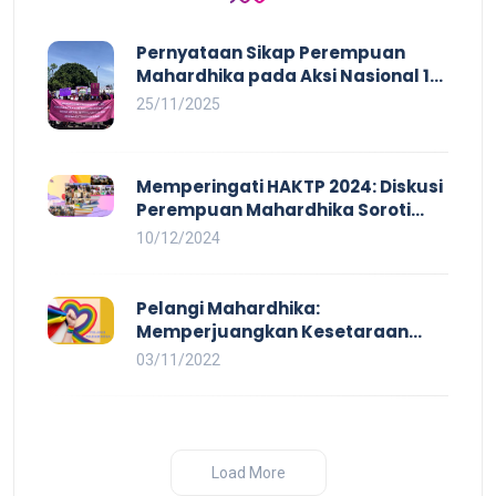
Pernyataan Sikap Perempuan
Mahardhika pada Aksi Nasional 16
HAKTP 2025 Kerja Layak dan Bebas
25/11/2025
Kekerasan Tidak Akan Terwujud
dalam Rezim Anti Demokrasi
Memperingati HAKTP 2024: Diskusi
Perempuan Mahardhika Soroti
Kerja Layak yang Inklusif bagi
10/12/2024
Setiap Orang
Pelangi Mahardhika:
Memperjuangkan Kesetaraan
untuk Pekerja LBTQ
03/11/2022
Load More