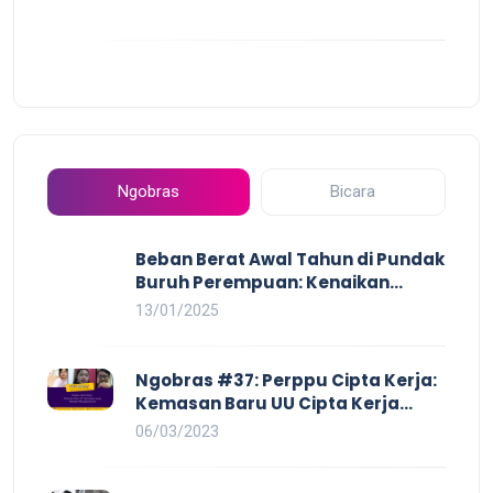
Ngobras
Bicara
Beban Berat Awal Tahun di Pundak
Buruh Perempuan: Kenaikan
Harga yang Mencekik, Ancaman
13/01/2025
PHK yang Membayangi dan
Eksploitasi di Dunia Kerja
Ngobras #37: Perppu Cipta Kerja:
Kemasan Baru UU Cipta Kerja
yang Semakin Merugikan Buruh
06/03/2023