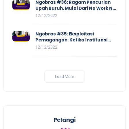
Ngobras #36: Ragam Pencurian
Upah Buruh, Mulai Dari No Work No
Pay Hingga Skorsing
12/12/2022
Ngobras #35: Eksploitasi
Pemagangan: Ketika Instituasi
Pendidikan Tunduk pada Hilir
12/12/2022
Industri
Load More
Pelangi